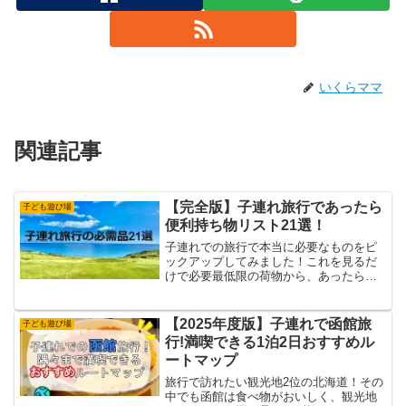
いくらママ
関連記事
【完全版】子連れ旅行であったら
子ども遊び場
便利持ち物リスト21選！
子連れでの旅行で本当に必要なものをピ
ックアップしてみました！これを見るだ
けで必要最低限の荷物から、あったら便
利なものまで紹介していきたいと思いま
す。
【2025年度版】子連れで函館旅
子ども遊び場
行!満喫できる1泊2日おすすめル
ートマップ
旅行で訪れたい観光地2位の北海道！その
中でも函館は食べ物がおいしく、観光地