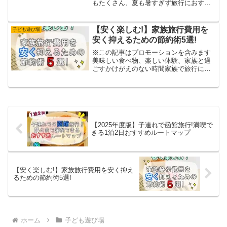
もたくさん、夏も暑すぎず旅行におすす
めです！今年は函館で夏休みを過ごしま
せんか？
【安く楽しむ!】家族旅行費用を
子ども遊び場
安く抑えるための節約術5選!
※この記事はプロモーションを含みます
美味しい食べ物、楽しい体験、家族と過
ごすかけがえのない時間家族で旅行に行
くことは、思い出作りや子ども達の成長
を促すことにも繋がります！しかし今は
物価高で賃金も伸びず、旅行費用を捻出
するのは家計にとって大打...
【2025年度版】子連れで函館旅行!満喫で
きる1泊2日おすすめルートマップ
【安く楽しむ!】家族旅行費用を安く抑え
るための節約術5選!
ホーム
子ども遊び場