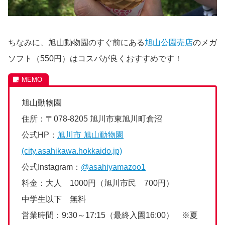
ちなみに、旭山動物園のすぐ前にある
旭山公園売店
のメガ
ソフト（550円）はコスパが良くおすすめです！
旭山動物園
住所：〒078-8205 旭川市東旭川町倉沼
公式HP：
旭川市 旭山動物園
(city.asahikawa.hokkaido.jp)
公式Instagram：
@asahiyamazoo1
料金：大人 1000円（旭川市民 700円）
中学生以下 無料
営業時間：9:30～17:15（最終入園16:00） ※夏